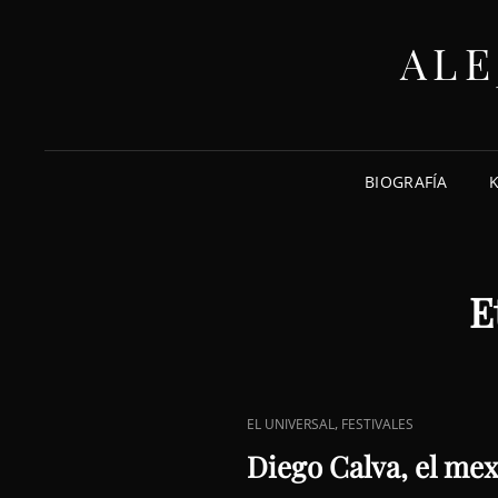
ALE
BIOGRAFÍA
E
ENLACES
,
EL UNIVERSAL
FESTIVALES
DE
Diego Calva, el me
CATEGORÍAS