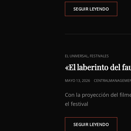
DIEGO
SEGUIR LEYENDO
LUNA
VUELVE
A
CANNES
COMO
DIRECTOR
ENLACES
,
EL UNIVERSAL
FESTIVALES
DE
«El laberinto del fa
CATEGORÍAS
PUBLICADO
MAYO 13, 2026
CENTRALMANAGEME
EL
Con la proyección del film
el festival
«EL
SEGUIR LEYENDO
LABERINT