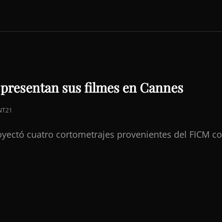
presentan sus filmes en Cannes
NT21
oyectó cuatro cortometrajes provenientes del FICM c
S
N