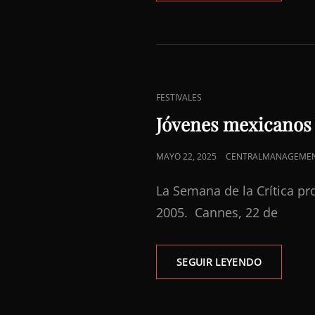
DEL
FAUNO»,
DE
DEL
TORO,
RESISTE
ENLACES
FESTIVALES
A
DE
CANNES
Jóvenes mexicanos 
Y
CATEGORÍAS
AL
PUBLICADO
MAYO 22, 2025
CENTRALMANAGEME
TIEMPO
EL
La Semana de la Crítica pr
2005. Cannes, 22 de
JÓVENES
SEGUIR LEYENDO
MEXICANO
PRESENTA
SUS