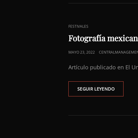
FILMES
EN
CANNES
ENLACES
FESTIVALES
DE
Fotografía mexican
CATEGORÍAS
PUBLICADO
MAYO 23, 2022
CENTRALMANAGEME
EL
Artículo publicado en El U
FOTOGRAF
SEGUIR LEYENDO
MEXICANA
BUSCARÁ
PALMA
DE
ORO.