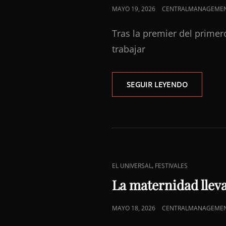
PUBLICADO
MAYO 19, 2026
CENTRALMANAGEME
EL
Tras la premier del primer
trabajar
DIEGO
SEGUIR LEYENDO
CALVA,
EL
MEXICANO
QUE
TRABAJA
EN
EL
ENLACES
,
EL UNIVERSAL
FESTIVALES
MUNDO
DE
La maternidad llev
CATEGORÍAS
PUBLICADO
MAYO 18, 2026
CENTRALMANAGEME
EL