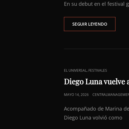
En su debut en el festival 
LA
SEGUIR LEYENDO
MATERNID
LLEVA
A
MARINA
DE
TAVIRA
A
ENLACES
,
EL UNIVERSAL
FESTIVALES
CANNES
DE
Diego Luna vuelve 
CATEGORÍAS
PUBLICADO
MAYO 14, 2026
CENTRALMANAGEME
EL
Acompañado de Marina de T
Diego Luna volvió como