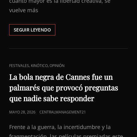
cuanto mayor es la libertad creativa, se
vuelve más
EL
SEGUIR LEYENDO
PELIGRO
CREATIVO
DE
QUE
YA
ENLACES
,
,
FESTIVALES
KINÓTICO
OPINIÓN
NADIE
DE
TE
La bola negra de Cannes fue un
DIGA
CATEGORÍAS
palmarés que provocó preguntas
QUE
NO
que nadie sabe responder
PUBLICADO
MAYO 28, 2026
CENTRALMANAGEMENT21
EL
Frente a la guerra, la incertidumbre y la
fragmentación, las películas premiadas este