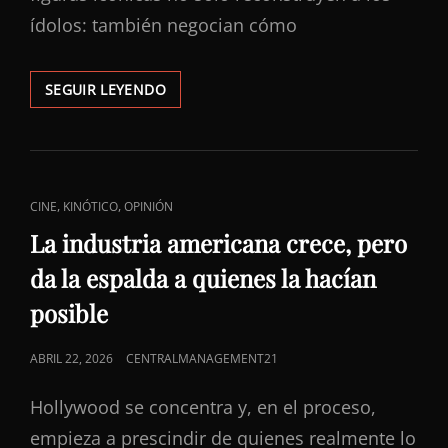
ídolos: también negocian cómo
LA
SEGUIR LEYENDO
TRAMPA
DE
LAS
BIOPICS:
EL
ENLACES
,
,
CINE
KINÓTICO
OPINIÓN
PELIGROSO
DE
FENÓMENO
La industria americana crece, pero
DE
CATEGORÍAS
da la espalda a quienes la hacían
MICHAEL
JACKSON
posible
PUBLICADO
ABRIL 22, 2026
CENTRALMANAGEMENT21
EL
Hollywood se concentra y, en el proceso,
empieza a prescindir de quienes realmente lo