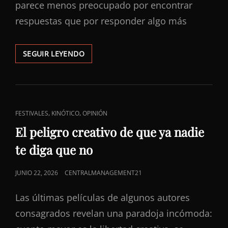
parece menos preocupado por encontrar
respuestas que por responder algo más
LA
SEGUIR LEYENDO
AUTORIDAD
DESPUÉS
DE
LA
AUTORIDAD:
ENLACES
,
,
FESTIVALES
KINÓTICO
OPINIÓN
¿A
DE
QUIÉN
El peligro creativo de que ya nadie
LE
CATEGORÍAS
te diga que no
CREEMOS
AHORA?
PUBLICADO
JUNIO 22, 2026
CENTRALMANAGEMENT21
EL
Las últimas películas de algunos autores
consagrados revelan una paradoja incómoda: