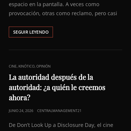
espacio en la pantalla. A veces como
provocación, otras como reclamo, pero casi
¿NOS
SEGUIR LEYENDO
ESTAMOS
ATREVIENDO
A
DESEAR
MÁS
ENLACES
,
,
CINE
KINÓTICO
OPINIÓN
O
DE
A
La autoridad después de la
HACERLO
CATEGORÍAS
autoridad: ¿a quién le creemos
SIN
CASTIGO?
ahora?
PUBLICADO
JUNIO 24, 2026
CENTRALMANAGEMENT21
EL
De Don’t Look Up a Disclosure Day, el cine