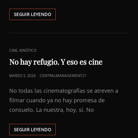
HISTORIAS
SEGUIR LEYENDO
QUE
NUNCA
DEBIERON
ESCRIBIRSE
ENLACES
,
CINE
KINÓTICO
DE
No hay refugio. Y eso es cine
CATEGORÍAS
PUBLICADO
MARZO 3, 2026
CENTRALMANAGEMENT21
EL
No todas las cinematografías se atreven a
filmar cuando ya no hay promesa de
consuelo. La nuestra, hoy, sí. No
NO
SEGUIR LEYENDO
HAY