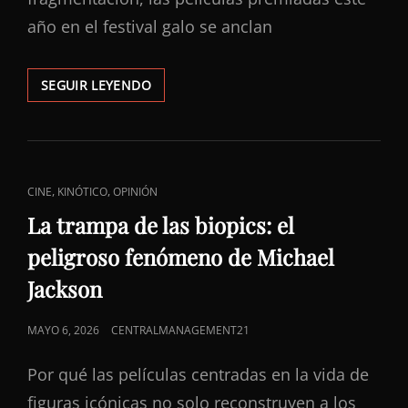
año en el festival galo se anclan
LA
SEGUIR LEYENDO
BOLA
NEGRA
DE
CANNES
FUE
ENLACES
,
,
CINE
KINÓTICO
OPINIÓN
UN
DE
PALMARÉS
La trampa de las biopics: el
QUE
CATEGORÍAS
peligroso fenómeno de Michael
PROVOCÓ
PREGUNTAS
Jackson
QUE
NADIE
PUBLICADO
MAYO 6, 2026
CENTRALMANAGEMENT21
SABE
RESPONDER
EL
Por qué las películas centradas en la vida de
figuras icónicas no solo reconstruyen a los