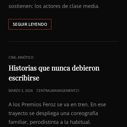
sostienen: los actores de clase media.
LA
SEGUIR LEYENDO
INDUSTRIA
AMERICANA
CRECE,
PERO
DA
ENLACES
,
CINE
KINÓTICO
LA
DE
ESPALDA
Historias que nunca debieron
A
CATEGORÍAS
escribirse
QUIENES
LA
HACÍAN
PUBLICADO
MARZO 3, 2026
CENTRALMANAGEMENT21
POSIBLE
EL
A los Premios Feroz se va en tren. En ese
trayecto se despliega una coreografía
familiar, perodistinta a la habitual.