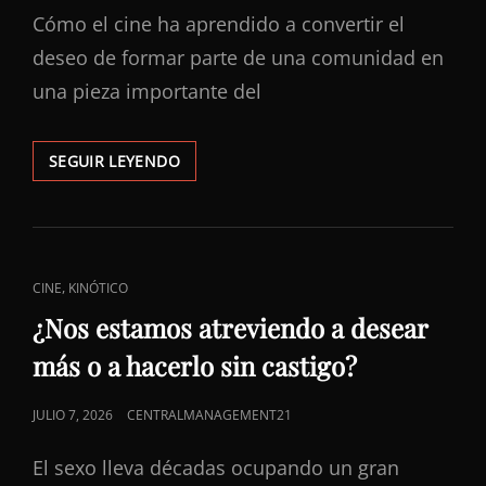
Cómo el cine ha aprendido a convertir el
deseo de formar parte de una comunidad en
una pieza importante del
LA
SEGUIR LEYENDO
PODEROSA
INDUSTRIA
DE
LA
NECESIDAD
ENLACES
,
CINE
KINÓTICO
DE
DE
PERTENENCIA
¿Nos estamos atreviendo a desear
CATEGORÍAS
más o a hacerlo sin castigo?
PUBLICADO
JULIO 7, 2026
CENTRALMANAGEMENT21
EL
El sexo lleva décadas ocupando un gran