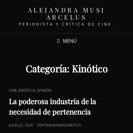
ALEJANDRA MUSI
ARCELUS
PERIODISTA Y CRÍTICA DE CINE.
MENÚ
Categoría:
Kinótico
ENLACES
,
,
CINE
KINÓTICO
OPINIÓN
DE
La poderosa industria de la
CATEGORÍAS
necesidad de pertenencia
PUBLICADO
JULIO 22, 2026
CENTRALMANAGEMENT21
EL