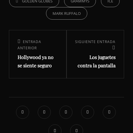
GOLDEN GLOBES
GRAMMYS
ICE
MARK RUFFALO
Navegación
de
Entrada
ENTRADA
Siguiente
SIGUIENTE ENTRADA
ANTERIOR
entradas
anterior:
entrada
Hollywood ya no
Los juguetes
se siente seguro
contra la pantalla