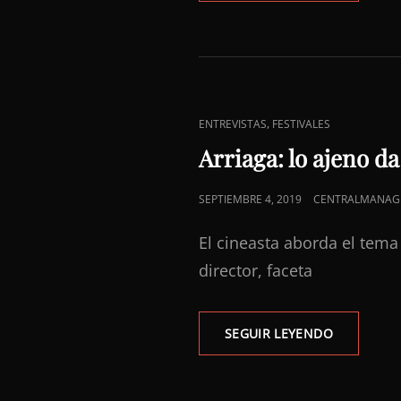
«AMORES
PERROS»
DEJÓ
A
PRIETO
ENLACES
,
ENTREVISTAS
FESTIVALES
DE
Arriaga: lo ajeno d
CATEGORÍAS
PUBLICADO
SEPTIEMBRE 4, 2019
CENTRALMANAG
EL
El cineasta aborda el tem
director, faceta
ARRIAGA:
SEGUIR LEYENDO
LO
AJENO
DA