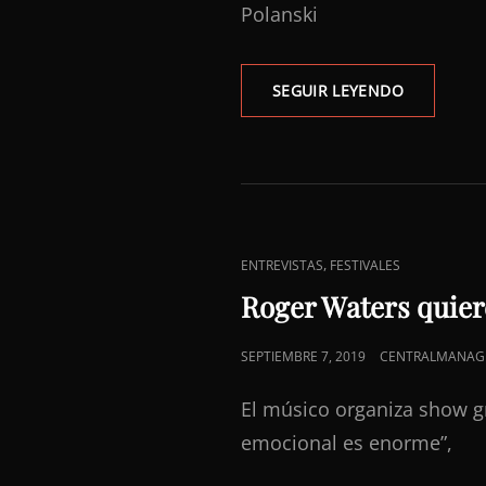
Polanski
JOKER
SEGUIR LEYENDO
RÍE
EN
VENECIA
ENLACES
,
ENTREVISTAS
FESTIVALES
DE
Roger Waters quier
CATEGORÍAS
PUBLICADO
SEPTIEMBRE 7, 2019
CENTRALMANAG
EL
El músico organiza show gr
emocional es enorme”,