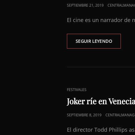
PUBLICADO
SEPTIEMBRE 21, 2019
CENTRALMANA
EL
El cine es un narrador de 
EN
SEGUIR LEYENDO
ESTADO
DE
EMERGENC
ENLACES
FESTIVALES
DE
Joker ríe en Veneci
CATEGORÍAS
PUBLICADO
SEPTIEMBRE 8, 2019
CENTRALMANAG
EL
El director Todd Phillips 