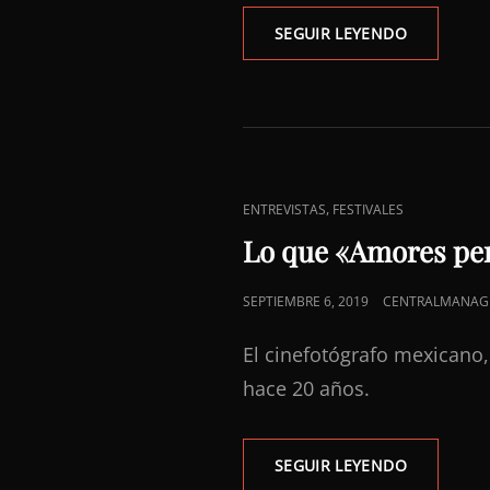
ROGER
SEGUIR LEYENDO
WATERS
QUIERE
TIRAR
MURO
DE
TRUMP
CON
ENLACES
,
ENTREVISTAS
FESTIVALES
MÚSICA
DE
Lo que «Amores per
CATEGORÍAS
PUBLICADO
SEPTIEMBRE 6, 2019
CENTRALMANAG
EL
El cinefotógrafo mexicano,
hace 20 años.
LO
SEGUIR LEYENDO
QUE