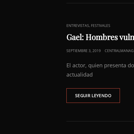
MIEDO
ENLACES
,
ENTREVISTAS
FESTIVALES
DE
Gael: Hombres vuln
CATEGORÍAS
PUBLICADO
SEPTIEMBRE 3, 2019
CENTRALMANAG
EL
El actor, quien presenta do
actualidad
GAEL:
SEGUIR LEYENDO
HOMBRES
VULNERAB
MÁS
ATRACTIV