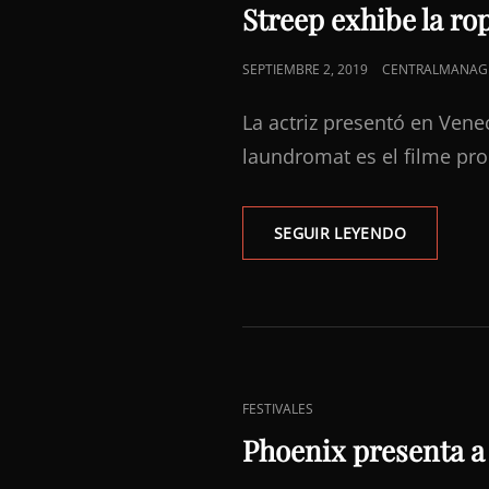
DE
Streep exhibe la ro
CATEGORÍAS
PUBLICADO
SEPTIEMBRE 2, 2019
CENTRALMANAG
EL
La actriz presentó en Vene
laundromat es el filme pr
STREEP
SEGUIR LEYENDO
EXHIBE
LA
ROPA
SUCIA
DE
EU
ENLACES
FESTIVALES
DE
Phoenix presenta a 
CATEGORÍAS