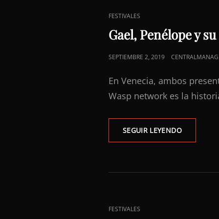
ENLACES
FESTIVALES
DE
Gael, Penélope y su
CATEGORÍAS
PUBLICADO
SEPTIEMBRE 2, 2019
CENTRALMANAG
EL
En Venecia, ambos present
Wasp network es la histori
GAEL,
SEGUIR LEYENDO
PENÉLOPE
Y
SU
GUERRA
FRÍA
ENLACES
FESTIVALES