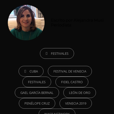
CATEGORÍAS
FESTIVALES
ETIQUETAS,
CUBA
FESTIVAL DE VENECIA
FESTIVALES
FIDEL CASTRO
GAEL GARCÍA BERNAL
LEÓN DE ORO
PENÉLOPE CRUZ
VENECIA 2019