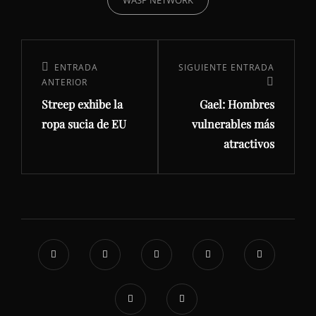
WASP NETWORK
Navegación
de
Entrada
ENTRADA
Siguiente
SIGUIENTE ENTRADA
ANTERIOR
entradas
anterior:
entrada
Streep exhibe la
Gael: Hombres
ropa sucia de EU
vulnerables más
atractivos